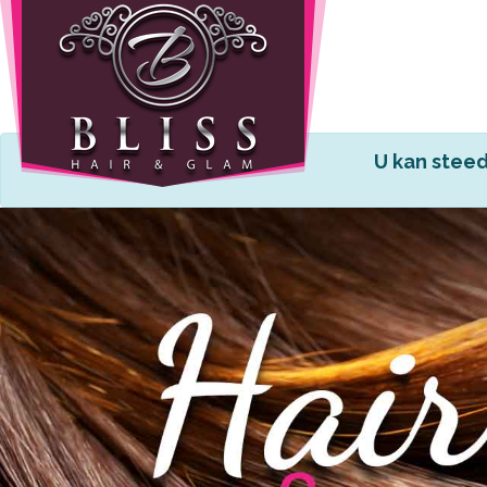
Home
Info
U kan steed
Wie
zijn
wij
Onze
producten
Prijzen
Gastenboek
Diensten