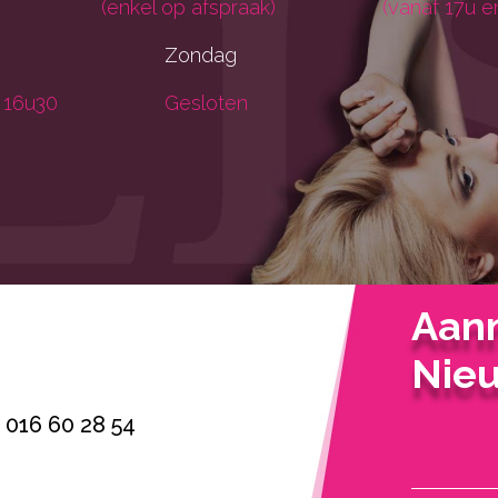
(enkel op afspraak)
(vanaf 17u e
Zondag
 16u30
Gesloten
Aan
Nieu
016 60 28 54