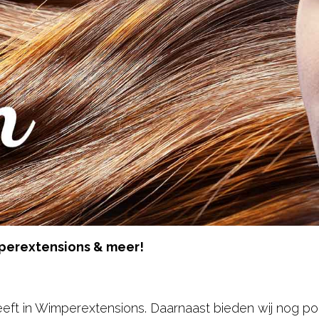
mperextensions & meer!
heeft in Wimperextensions. Daarnaast bieden wij nog pol