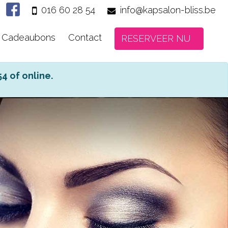
016 60 28 54
info@kapsalon-bliss.be
Cadeaubons
Contact
RESERVEER NU
4 of online.