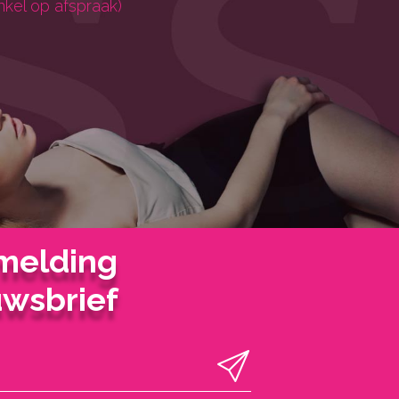
nkel op afspraak)
melding
wsbrief