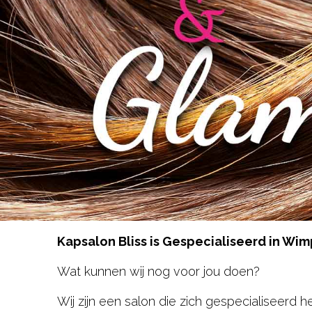
Hair
Beauty
Gelaat
Lichaamsbehandelingen
Cadeaubons
Contact
RESERVEER NU
Kapsalon Bliss is Gespecialiseerd in Wi
Wat kunnen wij nog voor jou doen?
Wij zijn een salon die zich gespecialiseerd 