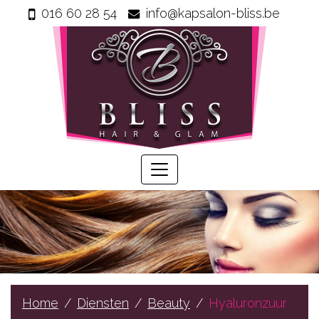
016 60 28 54
info@kapsalon-bliss.be
Home
Info
Wie
zijn
wij
Onze
producten
Prijzen
Gastenboek
Diensten
Home
Diensten
Beauty
Hyaluronzuur