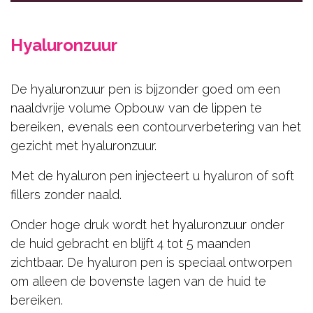
Hair
Beauty
Hyaluronzuur
Gelaat
De hyaluronzuur pen is bijzonder goed om een
Lichaamsbehandelingen
naaldvrije volume Opbouw van de lippen te
Cadeaubons
bereiken, evenals een contourverbetering van het
Contact
gezicht met hyaluronzuur.
Met de hyaluron pen injecteert u hyaluron of soft
RESERVEER NU
fillers zonder naald.
Onder hoge druk wordt het hyaluronzuur onder
de huid gebracht en blijft 4 tot 5 maanden
zichtbaar. De hyaluron pen is speciaal ontworpen
om alleen de bovenste lagen van de huid te
bereiken.