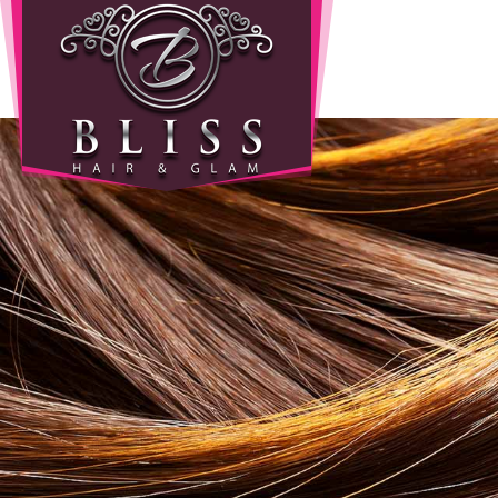
Home
Info
Wie
zijn
wij
Onze
producten
Prijzen
Gastenboek
Diensten