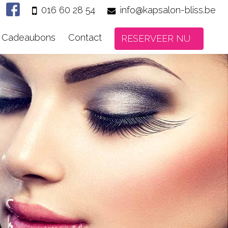
016 60 28 54
info@kapsalon-bliss.be
Cadeaubons
Contact
RESERVEER NU