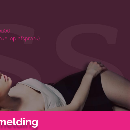
0u00
nkel op afspraak)
melding