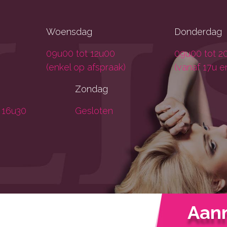
Woensdag
Donderdag
09u00 tot 12u00
09u00 tot 2
(enkel op afspraak)
(vanaf 17u e
Zondag
 16u30
Gesloten
Aan