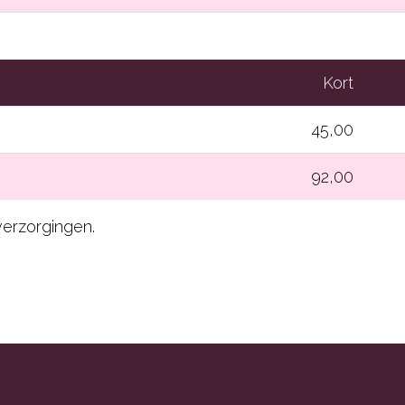
Kort
45,00
92,00
verzorgingen.