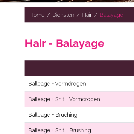
Hair
Beauty
Home
Diensten
Hair
Balayage
Gelaat
Lichaamsbehandelingen
Hair - Balayage
Cadeaubons
Contact
RESERVEER NU
Balleage + Vormdrogen
Balleage + Snit + Vormdrogen
Balleage + Bruching
Balleage + Snit + Brushing