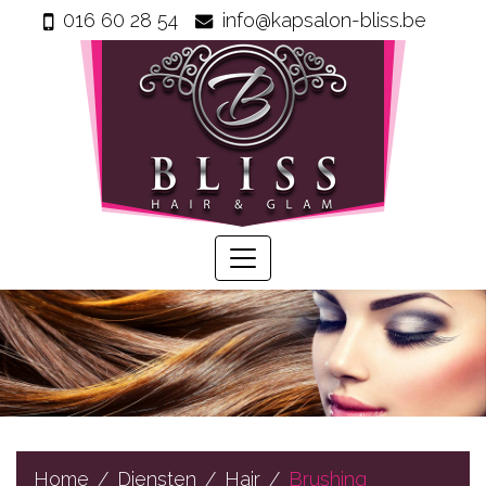
016 60 28 54
info@kapsalon-bliss.be
Home
Info
Wie
zijn
wij
Onze
producten
Prijzen
Gastenboek
Diensten
Home
Diensten
Hair
Brushing