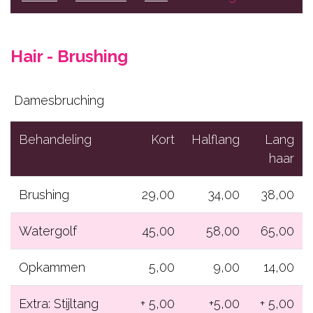
Hair
Beauty
Hair - Brushing
Gelaat
Lichaamsbehandelingen
Damesbruching
Cadeaubons
Behandeling
Kort
Halflang
Lang
Contact
haar
RESERVEER NU
Brushing
29,00
34,00
38,00
Watergolf
45,00
58,00
65,00
Opkammen
5,00
9,00
14,00
Extra: Stijltang
+ 5,00
+5,00
+ 5,00