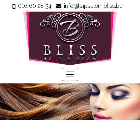
016 60 28 54
info@kapsalon-bliss.be
Home
Info
Wie
zijn
wij
Onze
producten
Prijzen
Gastenboek
Diensten