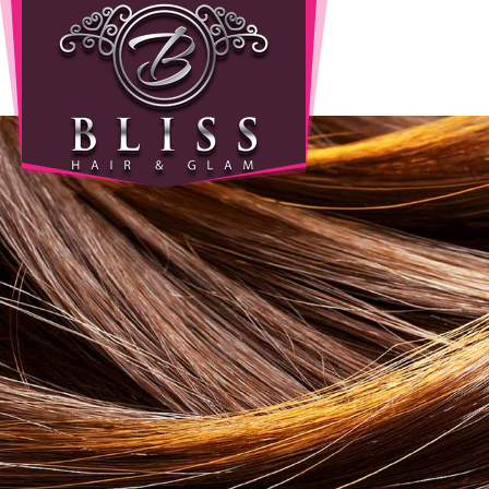
Home
Info
Wie
zijn
wij
Onze
producten
Prijzen
Gastenboek
Diensten