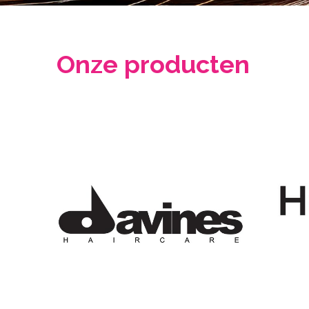
Hair
Beauty
Onze producten
Gelaat
Lichaamsbehandelingen
Cadeaubons
Contact
RESERVEER NU