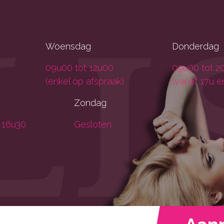
Woensdag
Donderdag
09u00 tot 12u00
09u00 tot 2
(enkel op afspraak)
(vanaf 17u e
Zondag
 16u30
Gesloten