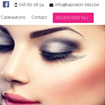
016 60 28 54
info@kapsalon-bliss.be
Cadeaubons
Contact
RESERVEER NU